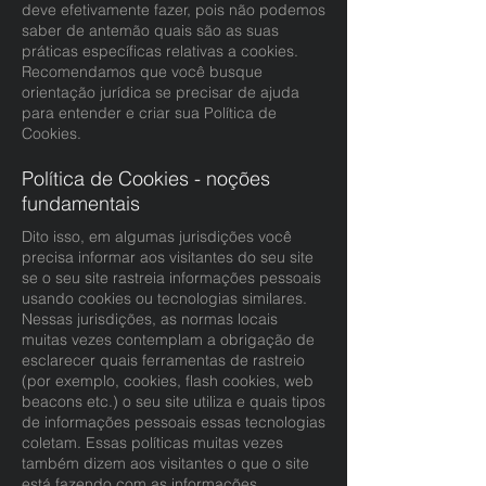
deve efetivamente fazer, pois não podemos
saber de antemão quais são as suas
práticas específicas relativas a cookies.
Recomendamos que você busque
orientação jurídica se precisar de ajuda
para entender e criar sua Política de
Cookies.
Política de Cookies - noções
fundamentais
Dito isso, em algumas jurisdições você
precisa informar aos visitantes do seu site
se o seu site rastreia informações pessoais
usando cookies ou tecnologias similares.
Nessas jurisdições, as normas locais
muitas vezes contemplam a obrigação de
esclarecer quais ferramentas de rastreio
(por exemplo, cookies, flash cookies, web
beacons etc.) o seu site utiliza e quais tipos
de informações pessoais essas tecnologias
coletam. Essas políticas muitas vezes
também dizem aos visitantes o que o site
está fazendo com as informações