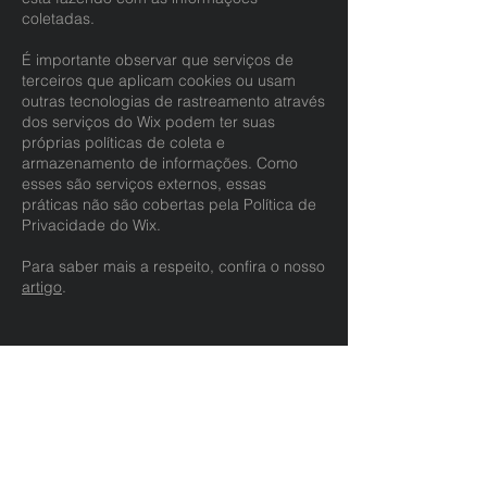
coletadas.
É importante observar que serviços de
terceiros que aplicam cookies ou usam
outras tecnologias de rastreamento através
dos serviços do Wix podem ter suas
próprias políticas de coleta e
armazenamento de informações. Como
esses são serviços externos, essas
práticas não são cobertas pela Política de
Privacidade do Wix.
Para saber mais a respeito, confira o nosso
artigo
.
Design que
comunica